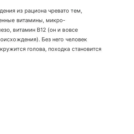
ения из рациона чревато тем,
ленные витамины, микро-
зо, витамин B12 (он и вовсе
роисхождения). Без него человек
кружится голова, походка становится