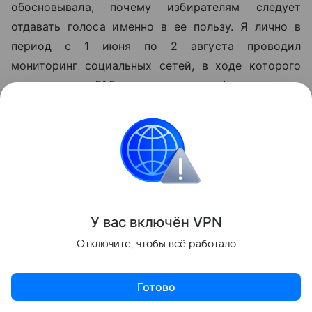
обосновывала, почему избирателям следует
отдавать голоса именно в ее пользу. Я лично в
период с 1 июня по 2 августа проводил
мониторинг социальных сетей, в ходе которого
выявил почти 51,5 тыс. постов, где фигурировало
«Яблоко». При этом в текстах и видеороликах
партия не всегда упоминалась напрямую, а
встречалась только в комментариях», - заявляет
он.
У вас включ
ён
V
P
N
Отключите, чтобы всё работало
Готово