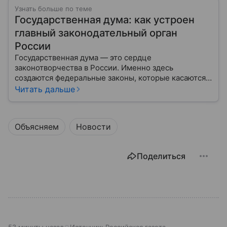
Узнать больше по теме
Государственная дума: как устроен
главный законодательный орган
России
Государственная дума — это сердце
законотворчества в России. Именно здесь
создаются федеральные законы, которые касаются
жизни каждого гражданина: от образования и
Читать дальше
медицины до налогов и внешней политики. В статье
разберем, как устроена Дума.
Объясняем
Новости
Поделиться
53 минуты назад
Источник:
Российская газета