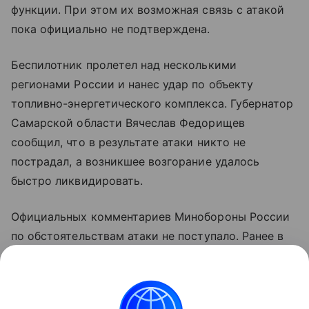
функции. При этом их возможная связь с атакой
пока официально не подтверждена.
Беспилотник пролетел над несколькими
регионами России и нанес удар по объекту
топливно-энергетического комплекса. Губернатор
Самарской области Вячеслав Федорищев
сообщил, что в результате атаки никто не
пострадал, а возникшее возгорание удалось
быстро ликвидировать.
Официальных комментариев Минобороны России
по обстоятельствам атаки не поступало. Ранее в
ведомстве сообщали об уничтожении украинского
беспилотника над территорией Самарской
области.