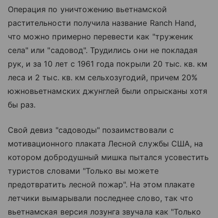
Операция по уничтожению вьетнамской
растительности получила название Ranch Hand,
что можно примерно перевести как "труженик
села" или "садовод". Трудились они не покладая
рук, и за 10 лет с 1961 года покрыли 20 тыс. кв. км
леса и 2 тыс. кв. км сельхозугодий, причем 20%
южновьетнамских джунглей были опрысканы хотя
бы раз.
Свой девиз "садоводы" позаимствовали с
мотивационного плаката Лесной службы США, на
котором добродушный мишка пытался усовестить
туристов словами "Только вы можете
предотвратить лесной пожар". На этом плакате
летчики вымарывали последнее слово, так что
вьетнамская версия лозунга звучала как "Только