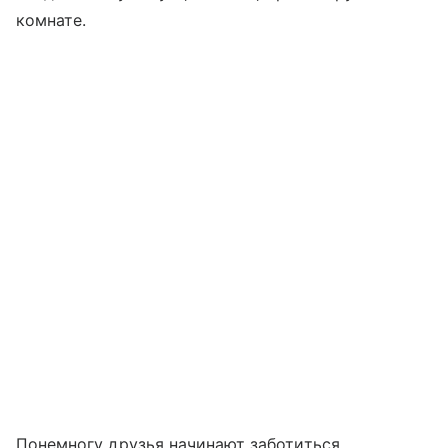
комнате.
Понемногу друзья начинают заботиться