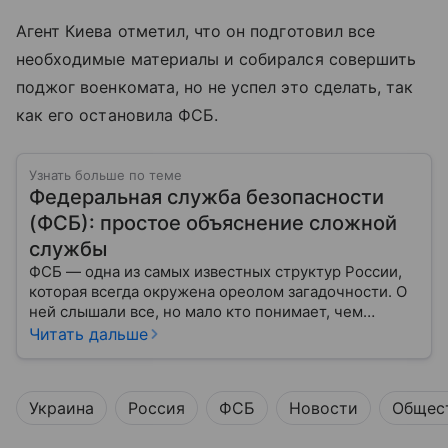
Агент Киева отметил, что он подготовил все
необходимые материалы и собирался совершить
поджог военкомата, но не успел это сделать, так
как его остановила ФСБ.
Узнать больше по теме
Федеральная служба безопасности
(ФСБ): простое объяснение сложной
службы
ФСБ — одна из самых известных структур России,
которая всегда окружена ореолом загадочности. О
ней слышали все, но мало кто понимает, чем
именно занимается Федеральная служба
Читать дальше
безопасности, как устроена ее работа, подробнее —
в материале.
Украина
Россия
ФСБ
Новости
Общес