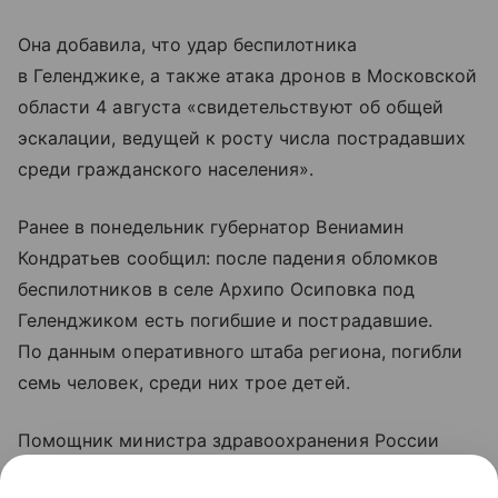
Она добавила, что удар беспилотника
в Геленджике, а также атака дронов в Московской
области 4 августа «свидетельствуют об общей
эскалации, ведущей к росту числа пострадавших
среди гражданского населения».
Ранее в понедельник губернатор Вениамин
Кондратьев сообщил: после падения обломков
беспилотников в селе Архипо Осиповка под
Геленджиком есть погибшие и пострадавшие.
По данным оперативного штаба региона, погибли
семь человек, среди них трое детей.
Помощник министра здравоохранения России
Алексей Кузнецов уточнил, что 21 человек