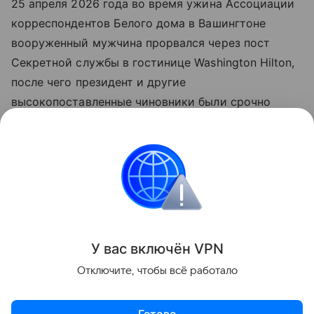
25 апреля 2026 года во время ужина Ассоциации
корреспондентов Белого дома в Вашингтоне
вооруженный мужчина прорвался через пост
Секретной службы в гостинице Washington Hilton,
после чего президент и другие
высокопоставленные чиновники были срочно
эвакуированы. Подозреваемому Коулу Томасу
Аллену предъявили федеральное обвинение в
попытке убийства президента США. В Белом доме
позже назвали этот случай третьим крупным
покушением на Дональда Трампа.
Поделиться
У вас включ
ён
V
P
N
Отключите, чтобы всё работало