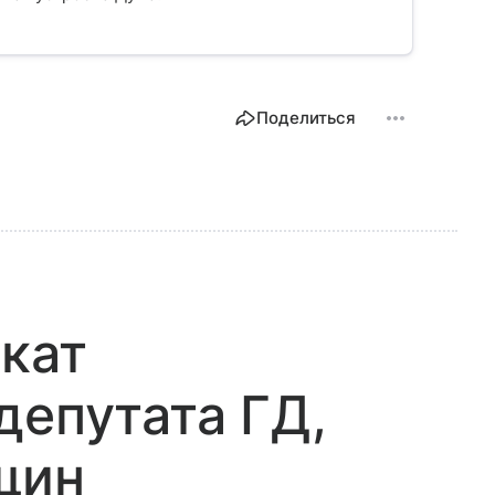
Поделиться
кат
депутата ГД,
щин