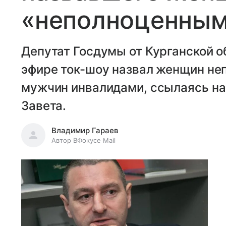
«неполноценны
Депутат Госдумы от Курганской о
эфире ток-шоу назвал женщин не
мужчин инвалидами, ссылаясь на
Завета.
Владимир Гараев
Автор ВФокусе Mail