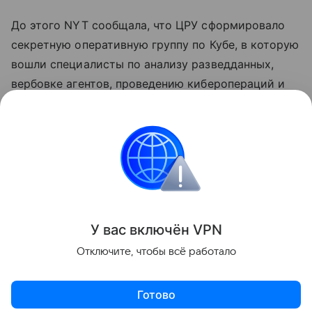
До этого NYT сообщала, что ЦРУ сформировало
секретную оперативную группу по Кубе, в которую
вошли специалисты по анализу разведданных,
вербовке агентов, проведению киберопераций и
тайных операций. Группа попытается добиться
раскола в политической элите Кубы и
способствовать приходу к власти политиков,
готовых учитывать требования американского
лидера.
Поделиться
У вас включ
ён
V
P
N
Отключите, чтобы всё работало
Готово