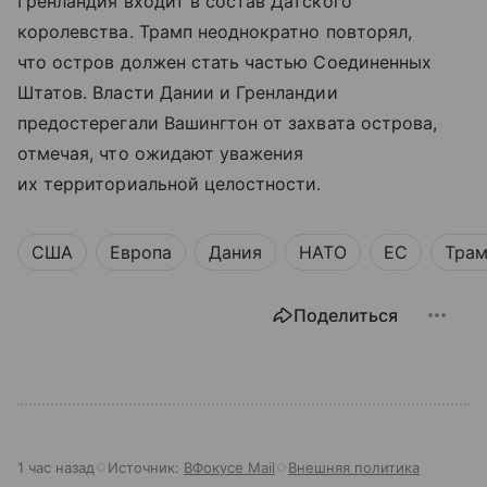
Гренландия входит в состав Датского
королевства. Трамп неоднократно повторял,
что остров должен стать частью Соединенных
Штатов. Власти Дании и Гренландии
предостерегали Вашингтон от захвата острова,
отмечая, что ожидают уважения
их территориальной целостности.
США
Европа
Дания
НАТО
ЕС
Трам
Поделиться
1 час назад
Источник:
ВФокусе Mail
Внешняя политика