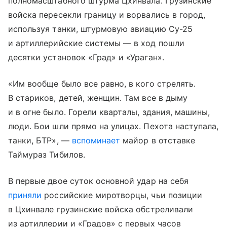
полномасштабного штурма Цхинвала. Грузинские
войска пересекли границу и ворвались в город,
используя танки, штурмовую авиацию Су-25
и артиллерийские системы — в ход пошли
десятки установок «Град» и «Ураган».
«Им вообще было все равно, в кого стрелять.
В стариков, детей, женщин. Там все в дыму
и в огне было. Горели кварталы, здания, машины,
люди. Бои шли прямо на улицах. Пехота наступала,
танки, БТР», —
вспоминает
майор в отставке
Таймураз Тибилов.
В первые двое суток основной удар на себя
приняли
российские миротворцы, чьи позиции
в Цхинвале грузинские войска обстреливали
из артиллерии и «Градов» с первых часов