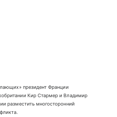
елающих» президент Франции
кобритании Кир Стармер и Владимир
нии разместить многосторонний
фликта.