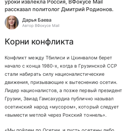
уроки извлекла Россия, ВФокусе Mail
рассказал политолог Дмитрий Родионов.
Дарья Баева
Автор ВФокусе Mail
Корни конфликта
Конфликт между Тбилиси и Цхинвалом берет
начало с конца 1980-х, когда в Грузинской ССР
стали набирать силу националистические
движения, призывающие к вытеснению осетин.
Лидер националистов, а позже первый президент
Грузии, Звиад Гамсахурдиа публично называл
осетинский народ «мусором», который следует
«вымести метлой через Рокский тоннель».
«Мы пойдем по Осетии, и пусть осетины либо