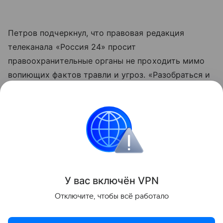
Петров подчеркнул, что правовая редакция
телеканала «Россия 24» просит
правоохранительные органы не проходить мимо
вопиющих фактов травли и угроз. «Разобраться и
установить тех, кто прячется за анонимными
аккаунтами и переходит грань закона, является
делом чести», — написал он.
Россия
правоохранительные органы
кино
Поделиться
У вас включ
ён
V
P
N
Отключите, чтобы всё работало