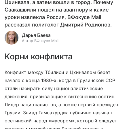
Цхинвала, а затем вошли в город. Почему
Саакашвили пошел на авантюру и какие
уроки извлекла Россия, ВФокусе Mail
рассказал политолог Дмитрий Родионов.
Дарья Баева
Автор ВФокусе Mail
Корни конфликта
Конфликт между Тбилиси и Цхинвалом берет
начало с конца 1980-х, когда в Грузинской ССР
стали набирать силу националистические
движения, призывающие к вытеснению осетин.
Лидер националистов, а позже первый президент
Грузии, Звиад Гамсахурдиа публично называл
осетинский народ «мусором», который следует
«вымести метлой через Рокский тоннель».