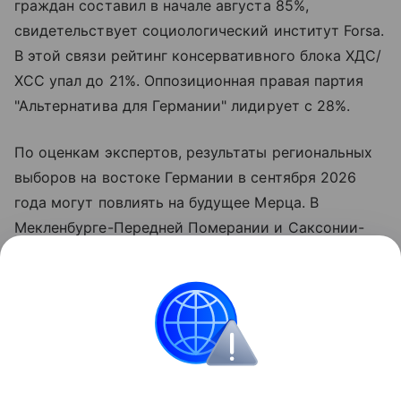
граждан составил в начале августа 85%,
свидетельствует социологический институт Forsa.
В этой связи рейтинг консервативного блока ХДС/
ХСС упал до 21%. Оппозиционная правая партия
"Альтернатива для Германии" лидирует с 28%.
По оценкам экспертов, результаты региональных
выборов на востоке Германии в сентября 2026
года могут повлиять на будущее Мерца. В
Мекленбурге-Передней Померании и Саксонии-
Анхальт рейтинг АдГ составляет около 40%. В
партии Мерца ведутся внутренние дискуссии на
тему возможной смены канцлера. Растущее
недовольство населения отражает падение
доверия к курсу правящей коалиции.