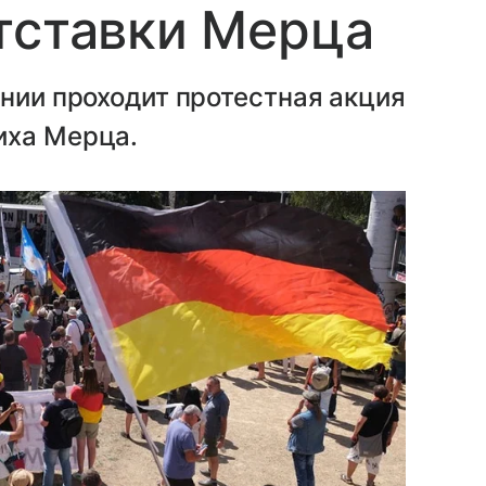
тставки Мерца
ании проходит протестная акция
иха Мерца.