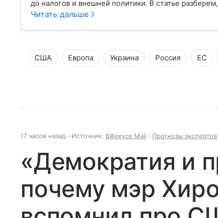
до налогов и внешней политики. В статье разберем,
Читать дальше
США
Европа
Украина
Россия
ЕС
17 часов назад
Источник:
ВФокусе Mail
Прогнозы экспертов
«Демократия и п
почему мэр Хир
вспомнил про СШ