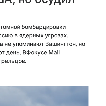
атомной бомбардировки
ссию в ядерных угрозах.
а не упоминают Вашингтон, но
т день, ВФокусе Mail
трельцов.