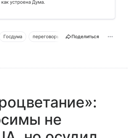
 как устроена Дума.
Госдума
переговоры
Новости
Поделиться
Общество
роцветание»:
осимы не
А, но осудил