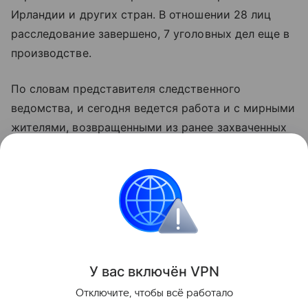
Ирландии и других стран. В отношении 28 лиц
расследование завершено, 7 уголовных дел еще в
производстве.
По словам представителя следственного
ведомства, и сегодня ведется работа и с мирными
жителями, возвращенными из ранее захваченных
националистами населенных пунктов. Их
показания тщательно анализируются с целью
выявления ранее неизвестных фактов о
противоправных действиях украинских
военнослужащих.
Поделиться
У вас включ
ён
V
P
N
Отключите, чтобы всё работало