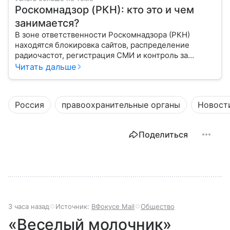
Роскомнадзор (РКН): кто это и чем
занимается?
В зоне ответственности Роскомнадзора (РКН)
находятся блокировка сайтов, распределение
радиочастот, регистрация СМИ и контроль за
защитой персональных данных. Это главный
Читать дальше
регулятор цифрового и медийного пространства
России. В статье разберем, чем занимается эта
организация и почему она так важна для каждого
Россия
правоохранительные органы
Новост
пользователя интернета и телефона.
Поделиться
3 часа назад
Источник:
ВФокусе Mail
Общество
«Веселый молочник»