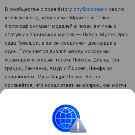
В сообществе picturehistory
опубликовали
серию
коллажей под названием «Мрамор и тело».
Фотограф снимает моделей в позах античных
статуй из парижских музеев — Лувра, Музея Орсе,
сада Тюильри, а затем соединяет два кадра в
один. Получается диалог между холодным
мрамором и живым телом: Психея, Диана, Три
грации, Вакханка, Амур и Психея, Нимфа со
скорпионом, Муза Андре Шенье. Автор
признаётся, что искал ответ на вопрос, как могли
выглядеть модели древних скульпторов, и
предлагает зрителю самому решить, удалось ли
ему его найти.
Россия
Интернет
Соцсети
Блоги дня