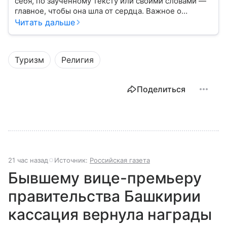
себя, по заученному тексту или своими словами —
главное, чтобы она шла от сердца. Важное о
значении молитв — в нашем материале.
Читать дальше
Туризм
Религия
Поделиться
21 час назад
Источник:
Российская газета
Бывшему вице-премьеру
правительства Башкирии
кассация вернула награды