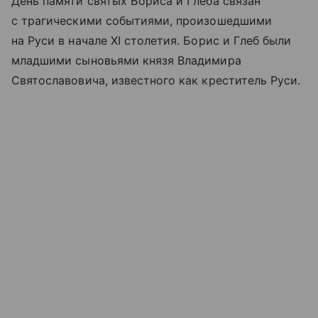
День памяти святых Бориса и Глеба связан
с трагическими событиями, произошедшими
на Руси в начале XI столетия. Борис и Глеб были
младшими сыновьями князя Владимира
Святославовича, известного как креститель Руси.