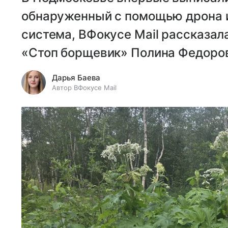
обнаруженный с помощью дрона и
система, ВФокусе Mail рассказа
«Стоп борщевик» Полина Федоро
Дарья Баева
Автор ВФокусе Mail