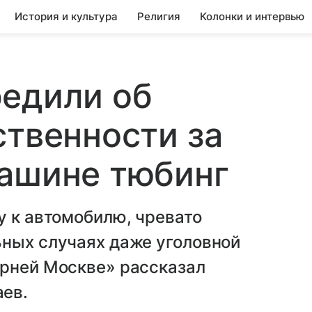
История и культура
Религия
Колонки и интервью
редили об
ственности за
машине тюбинг
у к автомобилю, чревато
ьных случаях даже уголовной
ерней Москве» рассказал
ев.