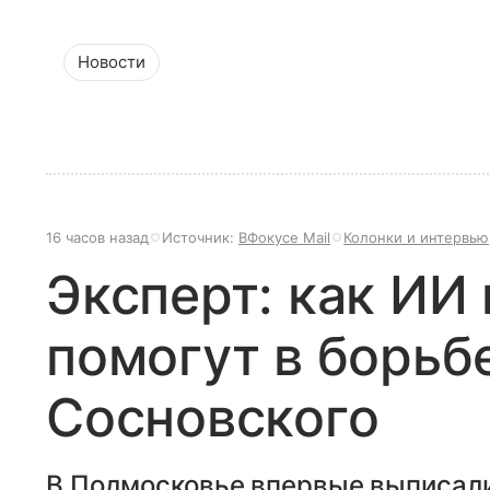
Новости
16 часов назад
Источник:
ВФокусе Mail
Колонки и интервью
Эксперт: как ИИ
помогут в борьб
Сосновского
В Подмосковье впервые выписали