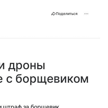
Поделиться
 и дроны
е с борщевиком
 штраф за борщевик,