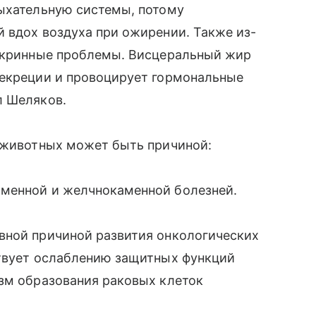
дыхательную системы, потому
 вдох воздуха при ожирении. Также из-
докринные проблемы. Висцеральный жир
секреции и провоцирует гормональные
л Шеляков.
у животных может быть причиной:
аменной и желчнокаменной болезней.
вной причиной развития онкологических
ствует ослаблению защитных функций
изм образования раковых клеток