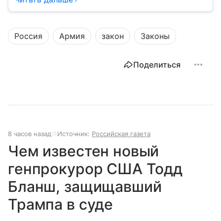
медицины до налогов и внешней политики. В статье
разберем, как устроена Дума.
Россия
Армия
закон
Законы
Поделиться
8 часов назад
Источник:
Российская газета
Чем известен новый
генпрокурор США Тодд
Бланш, защищавший
Трампа в суде