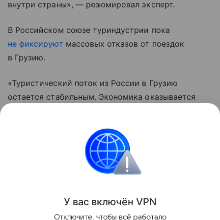
внутри страны», — резюмировал эксперт.
В Российском союзе туриндустрии пока
не фиксируют
массовых отказов от поездок
в Грузию.
«Туристический поток из России в Грузию
остается стабильным. Экономика оказывается
сильнее политических провокаций — и это
главный ответ тем, кто пытается поссорить два
народа», — заключил Арешев.
Грузия
Россия
Эксклюзив
Внешняя поли
Поделиться
У вас включ
ён
V
P
N
Отключите, чтобы всё работало