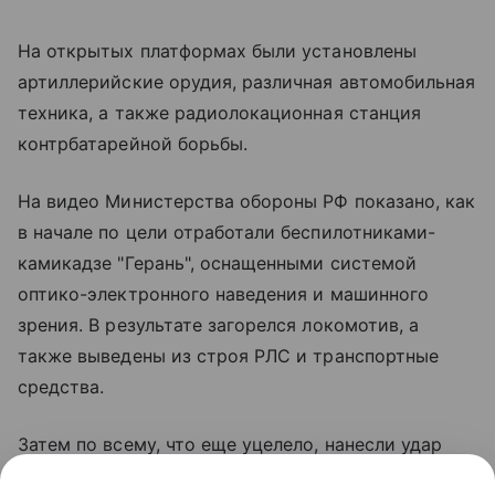
На открытых платформах были установлены
артиллерийские орудия, различная автомобильная
техника, а также радиолокационная станция
контрбатарейной борьбы.
На видео Министерства обороны РФ показано, как
в начале по цели отработали беспилотниками-
камикадзе "Герань", оснащенными системой
оптико-электронного наведения и машинного
зрения. В результате загорелся локомотив, а
также выведены из строя РЛС и транспортные
средства.
Затем по всему, что еще уцелело, нанесли удар
ракетой оперативно-тактического комплекса