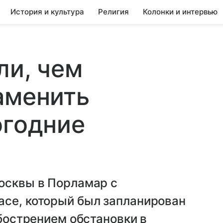
История и культура
Религия
Колонки и интервью
ли, чем
аменить
огодние
Москвы в Порламар с
асе, который был запланирован
обострением обстановки в