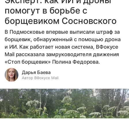
помогут в борьбе с
борщевиком Сосновского
В Подмосковье впервые выписали штраф за
борщевик, обнаруженный с помощью дрона
и ИИ. Как работает новая система, ВФокусе
Mail рассказала замруководителя движения
«Стоп борщевик» Полина Федорова.
Дарья Баева
Автор ВФокусе Mail
Выберите комментарий
Выберите комментарий
Выберите комментарий