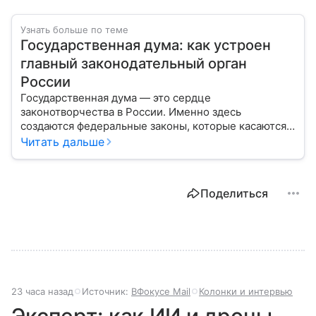
Узнать больше по теме
Государственная дума: как устроен
главный законодательный орган
России
Государственная дума — это сердце
законотворчества в России. Именно здесь
создаются федеральные законы, которые касаются
жизни каждого гражданина: от образования и
Читать дальше
медицины до налогов и внешней политики. В статье
разберем, как устроена Дума.
Поделиться
23 часа назад
Источник:
ВФокусе Mail
Колонки и интервью
Эксперт: как ИИ и дроны