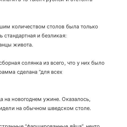
льшим количеством столов была только
ь стандартная и безликая:
анцы живота.
борная солянка из всего, что у них было
рамма сделана “для всех
а на новогоднем ужине. Оказалось,
 видели на обычном шведском столе.
странные “фаршированные яйца”, нечто,