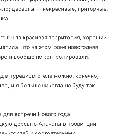
ыло; десерты — некрасивые, приторные,
нка.
его была красивая территория, хороший
етила, что на этом фоне новогодняя
сорс и вообще не контролировали.
од в турецком отеле можно, конечно,
ло, и я больше никогда не буду так
а для встречи Нового года
ецкую деревню Алачаты в провинции
менитостей и состоятельных