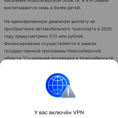
населения Новосибирской области, в 414 семьях
воспитываются семь и более детей.
На единовременную денежную выплату на
приобретение автомобильного транспорта в 2026
году предусмотрено 57,5 млн рублей.
Финансирование осуществляется в рамках
государственной программы Новосибирской
области "Социальная поддержка в Новосибирской
области", утверждённой постановлением
Правительства региона.
Всего, начиная с 2012 года, автомобили вручены
276 многодетным семьям.
Поделиться
У вас включ
ён
V
P
N