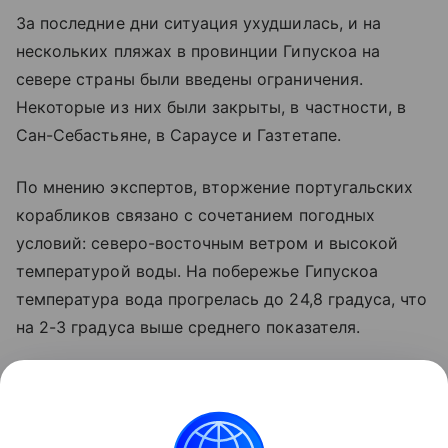
За последние дни ситуация ухудшилась, и на
нескольких пляжах в провинции Гипускоа на
севере страны были введены ограничения.
Некоторые из них были закрыты, в частности, в
Сан-Себастьяне, в Сараусе и Газтетапе.
По мнению экспертов, вторжение португальских
корабликов связано с сочетанием погодных
условий: северо-восточным ветром и высокой
температурой воды. На побережье Гипускоа
температура вода прогрелась до 24,8 градуса, что
на 2-3 градуса выше среднего показателя.
Французские власти также подняли тревогу на
этой неделе после появления многочисленных
физалий на атлантическом побережье: несколько