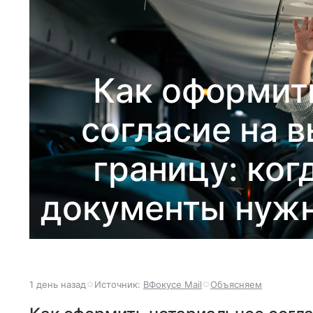
Как оформит
согласие на в
границу: ког
документы нужн
1 день назад
Источник:
ВФокусе Mail
Объясняем