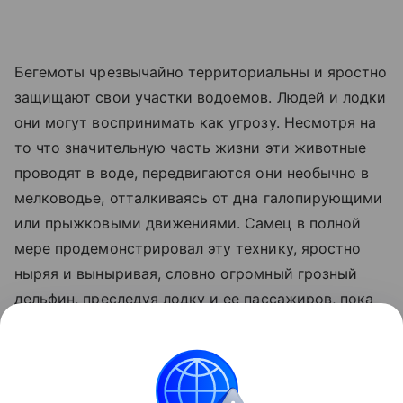
Бегемоты чрезвычайно территориальны и яростно
защищают свои участки водоемов. Людей и лодки
они могут воспринимать как угрозу. Несмотря на
то что значительную часть жизни эти животные
проводят в воде, передвигаются они необычно в
мелководье, отталкиваясь от дна галопирующими
или прыжковыми движениями. Самец в полной
мере продемонстрировал эту технику, яростно
ныряя и выныривая, словно огромный грозный
дельфин, преследуя лодку и ее пассажиров, пока
наконец не прекратил погоню.
Как отметила снявшая видео туристка, несколько
мгновений все находившиеся в лодке были по-