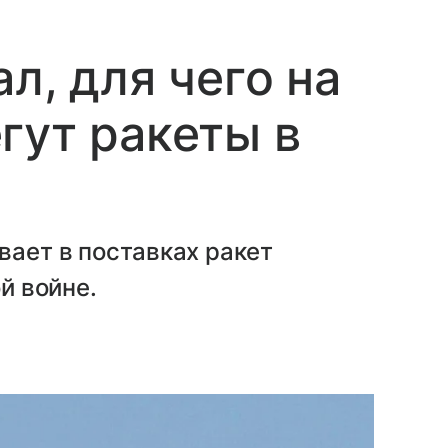
л, для чего на
гут ракеты в
вает в поставках ракет
ой войне.