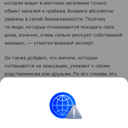
которая видит в местном населении только
объект насилия и грабежа. Боевики абсолютно
уверены в своей безнаказанности. Поэтому
те люди, которые отказываются покидать свои
дома, конечно, очень сильно рискуют собственной
жизнью», — отметил военный эксперт.
Он также добавил, что жители, которые
соглашаются на эвакуацию, уезжают к своим
родственникам или друзьям. По его словам, это
те люди, которые еще верят Владимиру
Зеленскому, что «он принесет счастье Украине
и якобы победит Москву».
Украина
Россия
Эксклюзив
Внешняя пол