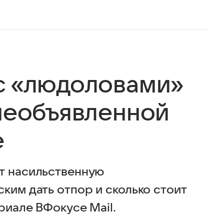
с «людоловами»
 необъявленной
е
т насильственную
ким дать отпор и сколько стоит
риале ВФокусе Mail.