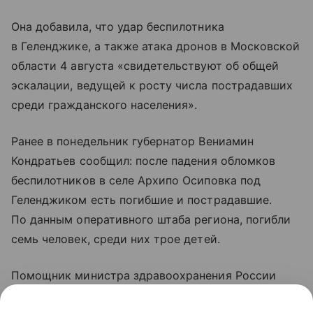
Она добавила, что удар беспилотника
в Геленджике, а также атака дронов в Московской
области 4 августа «свидетельствуют об общей
эскалации, ведущей к росту числа пострадавших
среди гражданского населения».
Ранее в понедельник губернатор Вениамин
Кондратьев сообщил: после падения обломков
беспилотников в селе Архипо Осиповка под
Геленджиком есть погибшие и пострадавшие.
По данным оперативного штаба региона, погибли
семь человек, среди них трое детей.
Помощник министра здравоохранения России
Алексей Кузнецов уточнил, что 21 человек