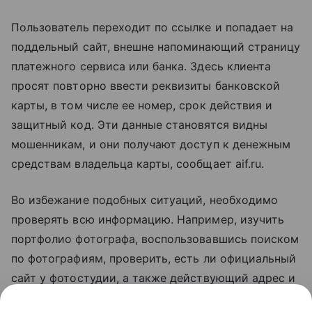
Пользователь переходит по ссылке и попадает на
поддельный сайт, внешне напоминающий страницу
платежного сервиса или банка. Здесь клиента
просят повторно ввести реквизиты банковской
карты, в том числе ее номер, срок действия и
защитный код. Эти данные становятся видны
мошенникам, и они получают доступ к денежным
средствам владельца карты, сообщает aif.ru.
Во избежание подобных ситуаций, необходимо
проверять всю информацию. Например, изучить
портфолио фотографа, воспользовавшись поиском
по фотографиям, проверить, есть ли официальный
сайт у фотостудии, а также действующий адрес и
контактные данные. Кроме того, всегда стоит