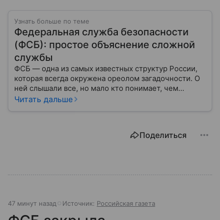
Узнать больше по теме
Федеральная служба безопасности
(ФСБ): простое объяснение сложной
службы
ФСБ — одна из самых известных структур России,
которая всегда окружена ореолом загадочности. О
ней слышали все, но мало кто понимает, чем
именно занимается Федеральная служба
Читать дальше
безопасности, как устроена ее работа, подробнее —
в материале.
Поделиться
47 минут назад
Источник:
Российская газета