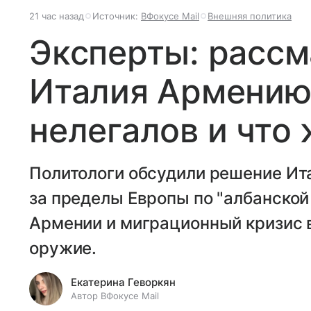
21 час назад
Источник:
ВФокусе Mail
Внешняя политика
Эксперты: рассм
Италия Армению 
нелегалов и что
Политологи обсудили решение Ит
за пределы Европы по "албанской
Армении и миграционный кризис в
оружие.
Екатерина Геворкян
Автор ВФокусе Mail