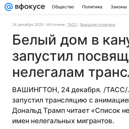
Общество
Политика
Законы
24 декабря 2025
Источник:
ТАСС
Внешняя политика
Белый дом в кан
запустил посвя
нелегалам тран
ВАШИНГТОН, 24 декабря. /ТАСС/.
запустил трансляцию с анимацие
Дональд Трамп читает «Список н
имен нелегальных мигрантов.