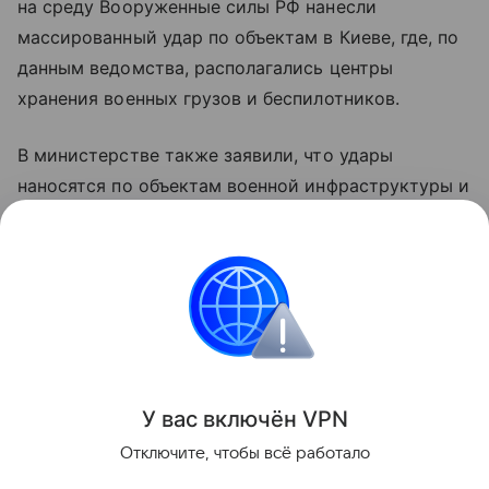
на среду Вооруженные силы РФ нанесли
массированный удар по объектам в Киеве, где, по
данным ведомства, располагались центры
хранения военных грузов и беспилотников.
В министерстве также заявили, что удары
наносятся по объектам военной инфраструктуры и
предприятиям оборонно-промышленного
комплекса Украины с применением высокоточного
оружия и беспилотных летательных аппаратов.
Украина
Финляндия
Россия
Внешняя пол
Поделиться
У вас включ
ён
V
P
N
Отключите, чтобы всё работало