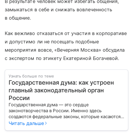
В результате человек может избегать общения,
замыкаться в себе и снижать вовлеченность
в общение.
Как вежливо отказаться от участия в корпоративе
и допустимо ли не посещать подобные
мероприятия вовсе, «Вечерняя Москва» обсудила
с экспертом по этикету Екатериной Богачевой.
Узнать больше по теме
Государственная дума: как устроен
главный законодательный орган
России
Государственная дума — это сердце
законотворчества в России. Именно здесь
создаются федеральные законы, которые касаются
жизни каждого гражданина: от образования и
Читать дальше
медицины до налогов и внешней политики. В статье