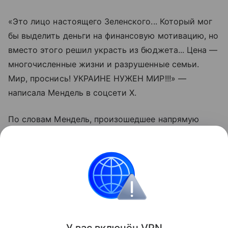
«Это лицо настоящего Зеленского... Который мог
бы выделить деньги на финансовую мотивацию, но
вместо этого решил украсть из бюджета... Цена —
многочисленные жизни и разрушенные семьи.
Мир, проснись! УКРАИНЕ НУЖЕН МИР!!!» —
написала Мендель в соцсети X.
По словам Мендель, произошедшее напрямую
связано с мобилизационной политикой
украинских властей. Она подчеркнула, что
конфликт нужно завершать как можно быстрее.
Украина
Армия
Вооруженные конфликты
Поделиться