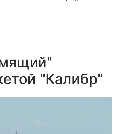
емящий"
кетой "Калибр"