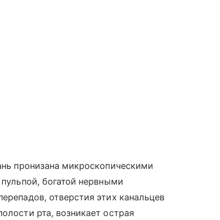
кань пронизана микроскопическими
 пульпой, богатой нервными
перепадов, отверстия этих канальцев
полости рта, возникает острая