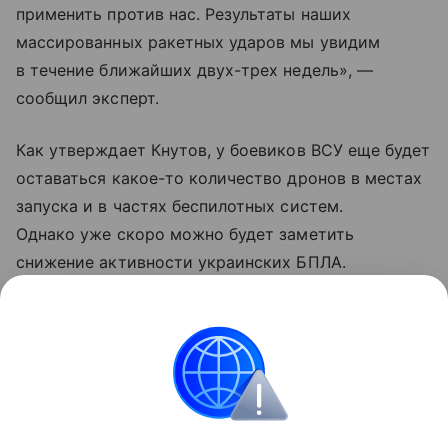
применить против нас. Результаты наших
массированных ракетных ударов мы увидим
в течение ближайших двух-трех недель», —
сообщил эксперт.
Как утверждает Кнутов, у боевиков ВСУ еще будет
оставаться какое-то количество дронов в местах
запуска и в частях беспилотных систем.
Однако уже скоро можно будет заметить
снижение активности украинских БПЛА.
Проблемы должны коснуться в первую очередь
летательных аппаратов средней и высокой
дальности.
Украина
Россия
Армия
Внешняя политик