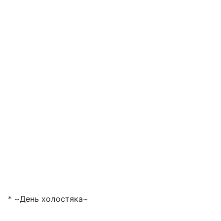
* ~День холостяка~