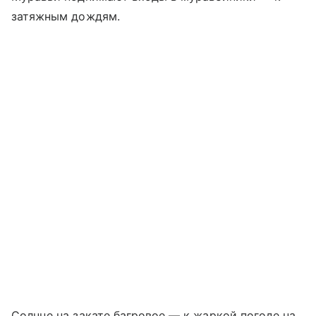
затяжным дождям.
Солнце на закате багровое — к жаркой погоде на