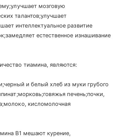
тему;улучшает мозговую
ских талантов;улучшает
шает интеллектуальное развитие
ок;замедляет естественное изнашивание
чество тиамина, являются:
и;черный и белый хлеб из муки грубого
шпинат;морковь;говяжья печень;почки,
а;молоко, кисломолочная
мина В1 мешают курение,