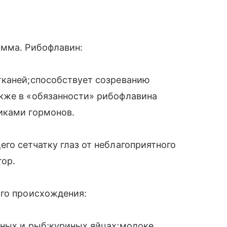
амма. Рибофлавин:
тканей;способствует созреванию
кже в «обязанности» рибофлавина
иками гормонов.
го сетчатку глаз от неблагоприятного
тор.
ого происхождения:
тных и рыб;куриных яйцах;молоке,