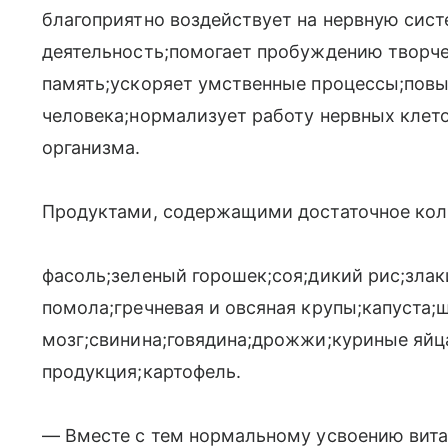
благоприятно воздействует на нервную сис
деятельность;помогает пробуждению творче
память;ускоряет умственные процессы;повы
человека;нормализует работу нервных клет
организма.
Продуктами, содержащими достаточное коли
фасоль;зеленый горошек;соя;дикий рис;злак
помола;гречневая и овсяная крупы;капуста;
мозг;свинина;говядина;дрожжи;куриные яйц
продукция;картофель.
— Вместе с тем нормальному усвоению вита