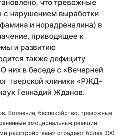
тановлено, что тревожные
ы с нарушением выработки
фамина и норадреналина) в
начение, приводящее к
емы и развитию
одится также дефициту
 О них в беседе с «Вечерней
ог тверской клиники «РЖД-
наук Геннадий Жданов.
ов. Волнение, беспокойство, тревожные
траненные эмоциональные реакции
ими расстройствами страдают более 300