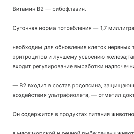
Витамин В2 — рибофлавин.
Суточная норма потребления — 1,7 миллигр
необходим для обновления клеток нервных 
эритроцитов и лучшему усвоению железа;та
входит регулирование выработки надпочечн
— В2 входит в состав родопсина, защищающе
воздействия ультрафиолета, — отметил док
Он содержится в продуктах питания животн
в мясе;морской и речной рыбе;печени живо