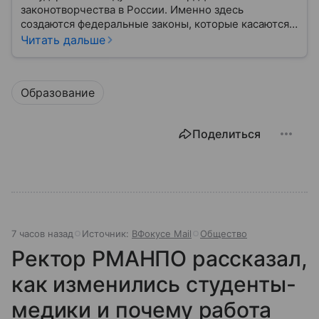
законотворчества в России. Именно здесь
создаются федеральные законы, которые касаются
жизни каждого гражданина: от образования и
Читать дальше
медицины до налогов и внешней политики. В статье
разберем, как устроена Дума.
Образование
Поделиться
7 часов назад
Источник:
ВФокусе Mail
Общество
Ректор РМАНПО рассказал,
как изменились студенты-
медики и почему работа