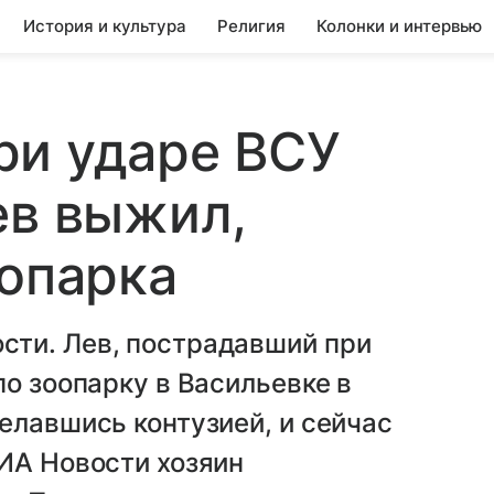
История и культура
Религия
Колонки и интервью
ри ударе ВСУ
ев выжил,
оопарка
ти. Лев, пострадавший при
по зоопарку в Васильевке в
елавшись контузией, и сейчас
ИА Новости хозяин