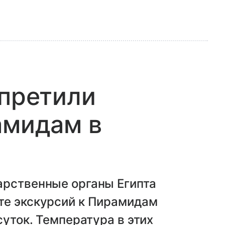
апретили
амидам в
арственные органы Египта
те экскурсий к Пирамидам
суток. Температура в этих