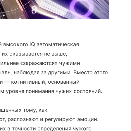
й высокого IQ автоматическая
гих оказывается не выше,
е сильнее «заражаются» чужими
чаль, наблюдая за другими. Вместо этого
ии — когнитивный, основанный
ом уровне понимания чужих состояний.
ященных тому, как
т, распознают и регулируют эмоции.
гих в точности определения чужого