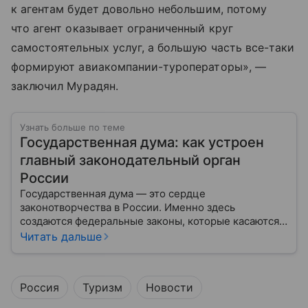
к агентам будет довольно небольшим, потому
что агент оказывает ограниченный круг
самостоятельных услуг, а большую часть все-таки
формируют авиакомпании-туроператоры», —
заключил Мурадян.
Узнать больше по теме
Государственная дума: как устроен
главный законодательный орган
России
Государственная дума — это сердце
законотворчества в России. Именно здесь
создаются федеральные законы, которые касаются
жизни каждого гражданина: от образования и
Читать дальше
медицины до налогов и внешней политики. В статье
разберем, как устроена Дума.
Россия
Туризм
Новости